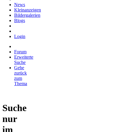
News
Kleinanzeigen
Bildergalerien
Blogs
Login
Forum
Erweiterte
Suche
Gehe
zurück
zum
Thema
Suche
nur
im