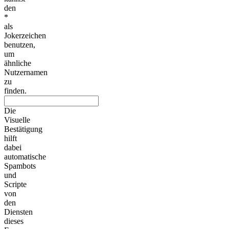
den
*
als
Jokerzeichen
benutzen,
um
ähnliche
Nutzernamen
zu
finden.
Die
Visuelle
Bestätigung
hilft
dabei
automatische
Spambots
und
Scripte
von
den
Diensten
dieses