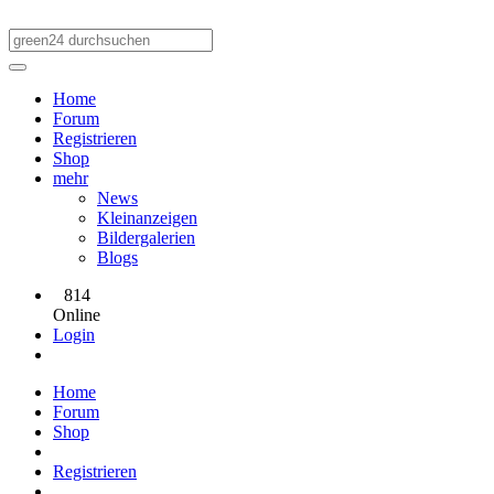
Home
Forum
Registrieren
Shop
mehr
News
Kleinanzeigen
Bildergalerien
Blogs
814
Online
Login
Home
Forum
Shop
Registrieren