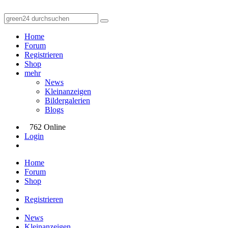
Home
Forum
Registrieren
Shop
mehr
News
Kleinanzeigen
Bildergalerien
Blogs
762 Online
Login
Home
Forum
Shop
Registrieren
News
Kleinanzeigen