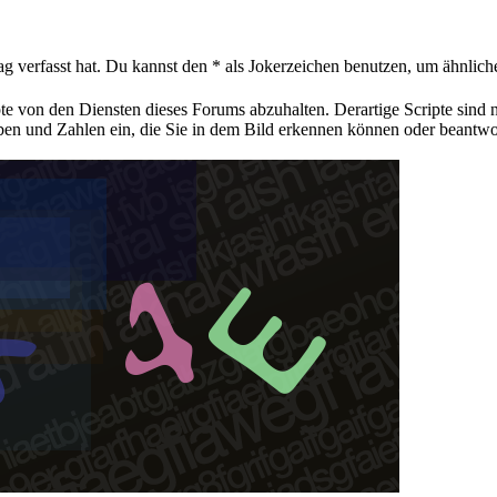
ag verfasst hat. Du kannst den * als Jokerzeichen benutzen, um ähnlic
pte von den Diensten dieses Forums abzuhalten. Derartige Scripte sind
aben und Zahlen ein, die Sie in dem Bild erkennen können oder beantwo