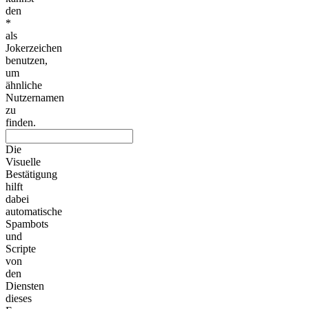
den
*
als
Jokerzeichen
benutzen,
um
ähnliche
Nutzernamen
zu
finden.
Die
Visuelle
Bestätigung
hilft
dabei
automatische
Spambots
und
Scripte
von
den
Diensten
dieses