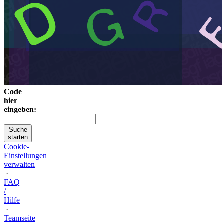
Code
hier
eingeben:
Suche
starten
Cookie-
Einstellungen
verwalten
·
FAQ
/
Hilfe
·
Teamseite