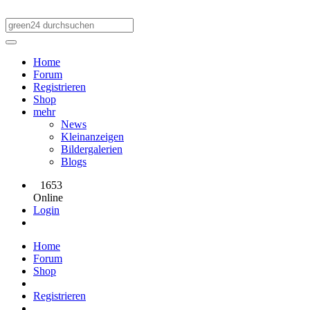
Home
Forum
Registrieren
Shop
mehr
News
Kleinanzeigen
Bildergalerien
Blogs
1653
Online
Login
Home
Forum
Shop
Registrieren