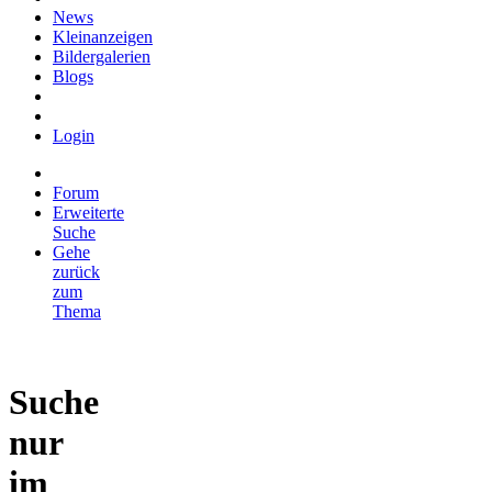
News
Kleinanzeigen
Bildergalerien
Blogs
Login
Forum
Erweiterte
Suche
Gehe
zurück
zum
Thema
Suche
nur
im