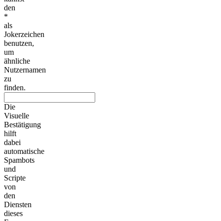
den
*
als
Jokerzeichen
benutzen,
um
ähnliche
Nutzernamen
zu
finden.
Die
Visuelle
Bestätigung
hilft
dabei
automatische
Spambots
und
Scripte
von
den
Diensten
dieses