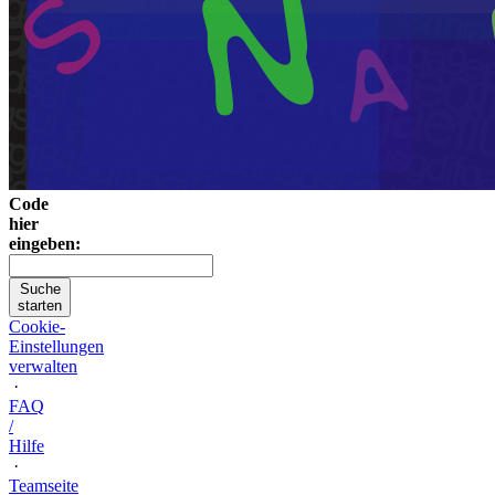
Code
hier
eingeben:
Suche
starten
Cookie-
Einstellungen
verwalten
·
FAQ
/
Hilfe
·
Teamseite