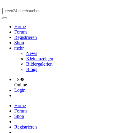
Home
Forum
Registrieren
Shop
mehr
News
Kleinanzeigen
Bildergalerien
Blogs
898
Online
Login
Home
Forum
Shop
Registrieren