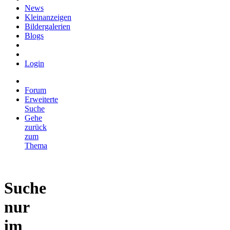
News
Kleinanzeigen
Bildergalerien
Blogs
Login
Forum
Erweiterte
Suche
Gehe
zurück
zum
Thema
Suche
nur
im