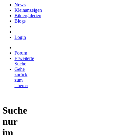
News
Kleinanzeigen
Bildergalerien
Blogs
Login
Forum
Erweiterte
Suche
Gehe
zurück
zum
Thema
Suche
nur
im