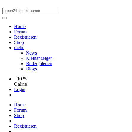
Home
Forum
Registrieren
Shop
mehr
News
Kleinanzeigen
Bildergalerien
Blogs
1025
Online
Login
Home
Forum
Shop
Registrieren