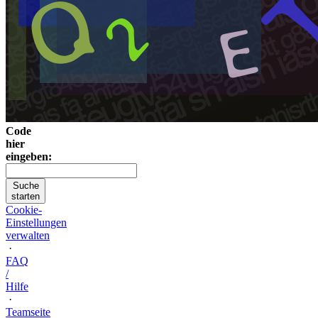
Code
hier
eingeben:
Suche
starten
Cookie-
Einstellungen
verwalten
·
FAQ
/
Hilfe
·
Teamseite