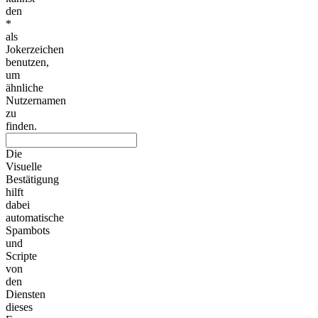
den
*
als
Jokerzeichen
benutzen,
um
ähnliche
Nutzernamen
zu
finden.
Die
Visuelle
Bestätigung
hilft
dabei
automatische
Spambots
und
Scripte
von
den
Diensten
dieses