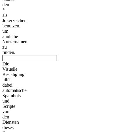
den
*
als
Jokerzeichen
benutzen,
um
ähnliche
Nutzernamen
zu
finden.
Die
Visuelle
Bestätigung
hilft
dabei
automatische
Spambots
und
Scripte
von
den
Diensten
dieses