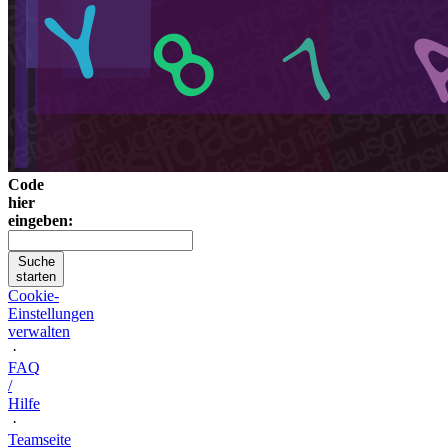
Code
hier
eingeben:
Suche
starten
Cookie-
Einstellungen
verwalten
·
FAQ
/
Hilfe
·
Teamseite