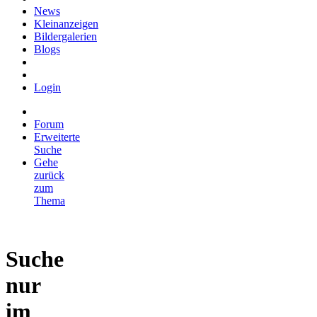
News
Kleinanzeigen
Bildergalerien
Blogs
Login
Forum
Erweiterte
Suche
Gehe
zurück
zum
Thema
Suche
nur
im