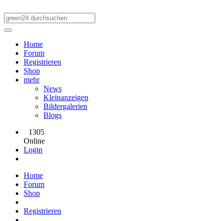
Home
Forum
Registrieren
Shop
mehr
News
Kleinanzeigen
Bildergalerien
Blogs
1305
Online
Login
Home
Forum
Shop
Registrieren