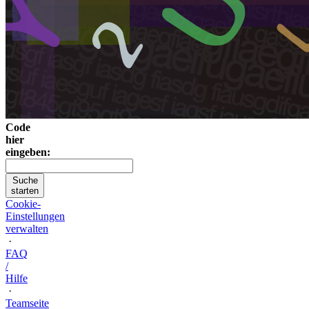
Code
hier
eingeben:
Suche
starten
Cookie-
Einstellungen
verwalten
·
FAQ
/
Hilfe
·
Teamseite