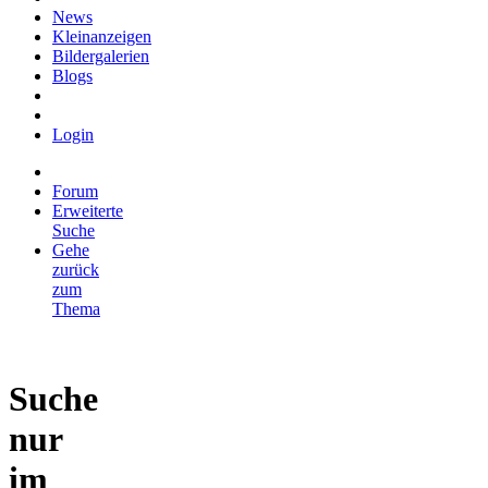
News
Kleinanzeigen
Bildergalerien
Blogs
Login
Forum
Erweiterte
Suche
Gehe
zurück
zum
Thema
Suche
nur
im