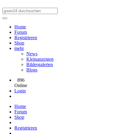
Home
Forum
Registrieren
Shop
mehr
News
Kleinanzeigen
Bildergalerien
Blogs
896
Online
Login
Home
Forum
Shop
Registrieren