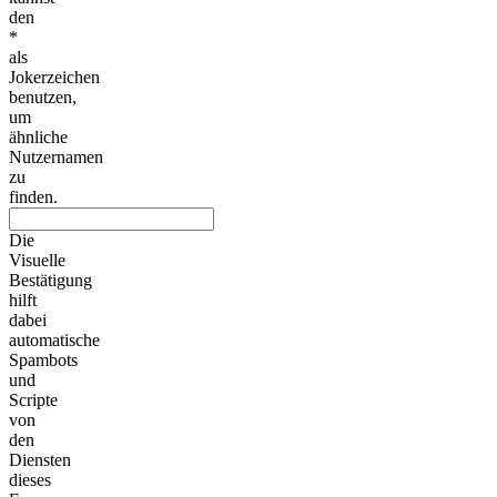
den
*
als
Jokerzeichen
benutzen,
um
ähnliche
Nutzernamen
zu
finden.
Die
Visuelle
Bestätigung
hilft
dabei
automatische
Spambots
und
Scripte
von
den
Diensten
dieses