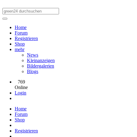
Home
Forum
Registrieren
Shop
mehr
News
Kleinanzeigen
Bildergalerien
Blogs
769
Online
Login
Home
Forum
Shop
Registrieren