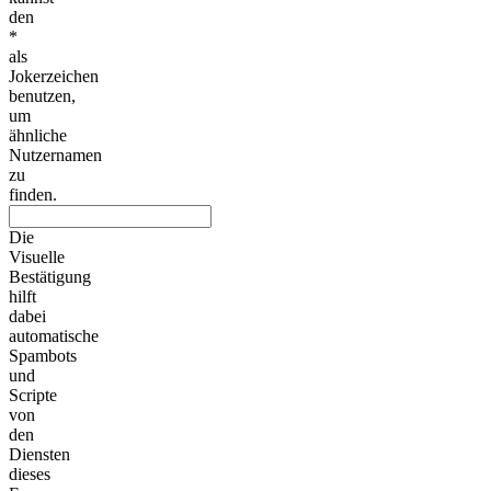
den
*
als
Jokerzeichen
benutzen,
um
ähnliche
Nutzernamen
zu
finden.
Die
Visuelle
Bestätigung
hilft
dabei
automatische
Spambots
und
Scripte
von
den
Diensten
dieses