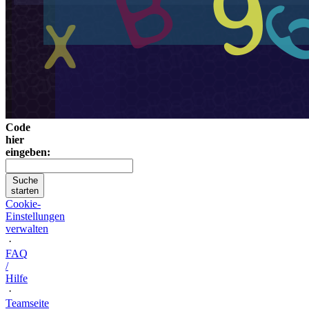
Code
hier
eingeben:
Suche
starten
Cookie-
Einstellungen
verwalten
·
FAQ
/
Hilfe
·
Teamseite