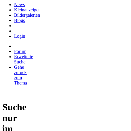
News
Kleinanzeigen
Bildergalerien
Blogs
Login
Forum
Erweiterte
Suche
Gehe
zurück
zum
Thema
Suche
nur
im