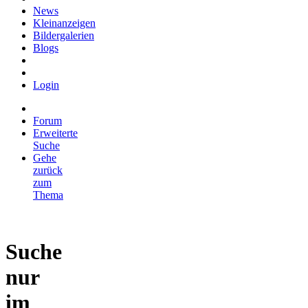
News
Kleinanzeigen
Bildergalerien
Blogs
Login
Forum
Erweiterte
Suche
Gehe
zurück
zum
Thema
Suche
nur
im