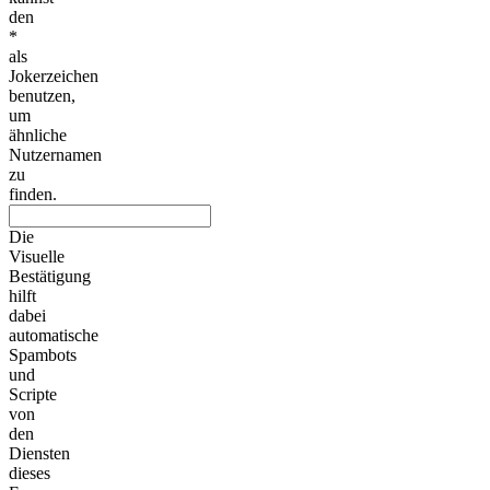
den
*
als
Jokerzeichen
benutzen,
um
ähnliche
Nutzernamen
zu
finden.
Die
Visuelle
Bestätigung
hilft
dabei
automatische
Spambots
und
Scripte
von
den
Diensten
dieses