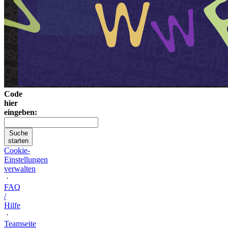
Code
hier
eingeben:
Suche
starten
Cookie-
Einstellungen
verwalten
·
FAQ
/
Hilfe
·
Teamseite