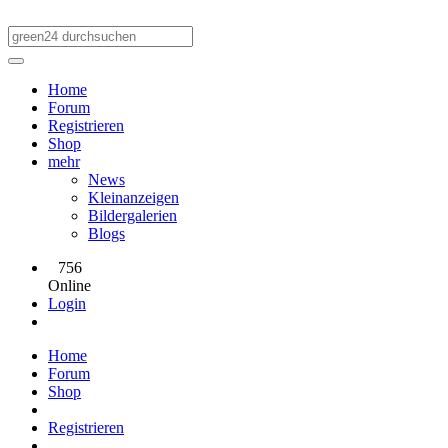
Home
Forum
Registrieren
Shop
mehr
News
Kleinanzeigen
Bildergalerien
Blogs
756
Online
Login
Home
Forum
Shop
Registrieren