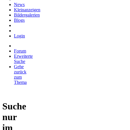
News
Kleinanzeigen
Bildergalerien
Blogs
Login
Forum
Erweiterte
Suche
Gehe
zurück
zum
Thema
Suche
nur
im