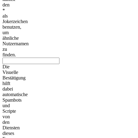
den
*
als
Jokerzeichen
benutzen,
um
ähnliche
Nutzernamen
zu
finden.
Die
Visuelle
Bestätigung
hilft
dabei
automatische
Spambots
und
Scripte
von
den
Diensten
dieses