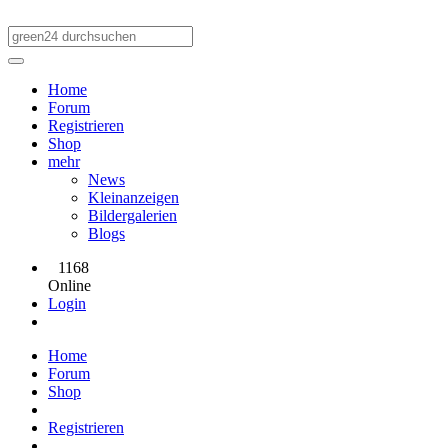
Home
Forum
Registrieren
Shop
mehr
News
Kleinanzeigen
Bildergalerien
Blogs
1168
Online
Login
Home
Forum
Shop
Registrieren