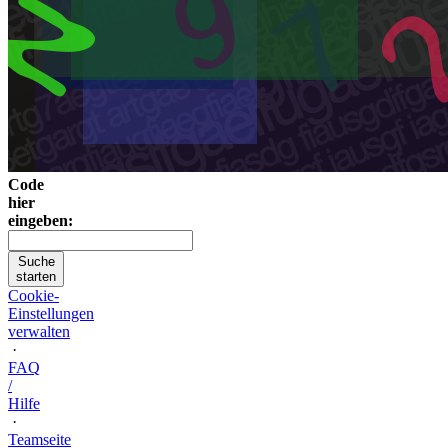
Code
hier
eingeben:
Suche
starten
Cookie-
Einstellungen
verwalten
·
FAQ
/
Hilfe
·
Teamseite