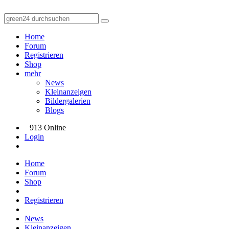
Home
Forum
Registrieren
Shop
mehr
News
Kleinanzeigen
Bildergalerien
Blogs
913 Online
Login
Home
Forum
Shop
Registrieren
News
Kleinanzeigen