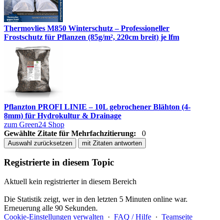
Thermovlies M850 Winterschutz – Professioneller
Frostschutz für Pflanzen (85g/m², 220cm breit) je lfm
Pflanzton PROFI LINIE – 10L gebrochener Blähton (4-
8mm) für Hydrokultur & Drainage
zum Green24 Shop
Gewählte Zitate für Mehrfachzitierung:
0
Auswahl zurücksetzen
mit Zitaten antworten
Registrierte in diesem Topic
Aktuell kein registrierter in diesem Bereich
Die Statistik zeigt, wer in den letzten 5 Minuten online war.
Erneuerung alle 90 Sekunden.
Cookie-Einstellungen verwalten
·
FAQ / Hilfe
·
Teamseite