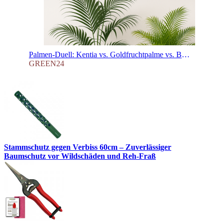
Palmen-Duell: Kentia vs. Goldfruchtpalme vs. Bergpalme – Welche Zimmerpalme passt wirklich zu Ihnen?
GREEN24
Stammschutz gegen Verbiss 60cm – Zuverlässiger
Baumschutz vor Wildschäden und Reh-Fraß