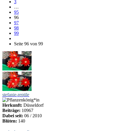
3
…
95
96
97
98
99
Seite 96 von 99
stefanie-reptile
Herkunft:
Düsseldorf
Beiträge:
10967
Dabei seit:
06 / 2010
Blüten:
140