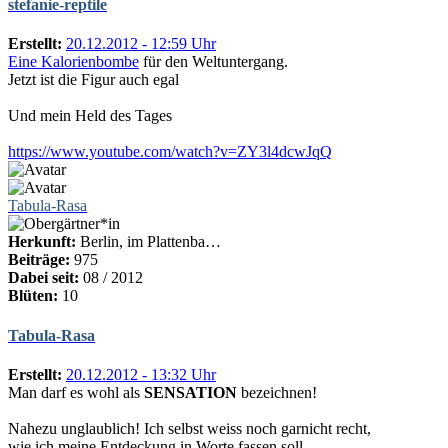
stefanie-reptile
Erstellt:
20.12.2012 - 12:59 Uhr
Eine Kalorienbombe
für den Weltuntergang.
Jetzt ist die Figur auch egal
Und mein Held des Tages
https://www.youtube.com/watch?v=ZY3l4dcwJqQ
Tabula-Rasa
Herkunft:
Berlin, im Plattenba…
Beiträge:
975
Dabei seit:
08 / 2012
Blüten:
10
Tabula-Rasa
Erstellt:
20.12.2012 - 13:32 Uhr
Man darf es wohl als
SENSATION
bezeichnen!
Nahezu unglaublich! Ich selbst weiss noch garnicht recht,
wie ich meine Entdeckung in Worte fassen soll.