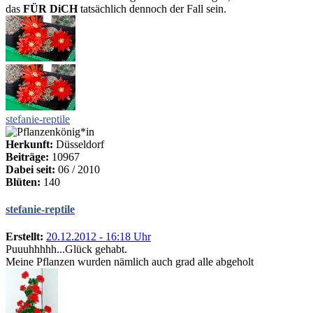
das
FÜR DiCH
tatsächlich dennoch der Fall sein.
stefanie-reptile
Herkunft:
Düsseldorf
Beiträge:
10967
Dabei seit:
06 / 2010
Blüten:
140
stefanie-reptile
Erstellt:
20.12.2012 - 16:18 Uhr
Puuuhhhhh...Glück gehabt.
Meine Pflanzen wurden nämlich auch grad alle abgeholt