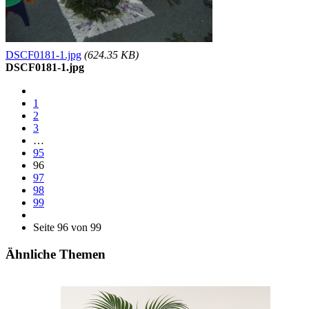
DSCF0181-1.jpg
(624.35 KB)
DSCF0181-1.jpg
1
2
3
…
95
96
97
98
99
Seite 96 von 99
Ähnliche Themen