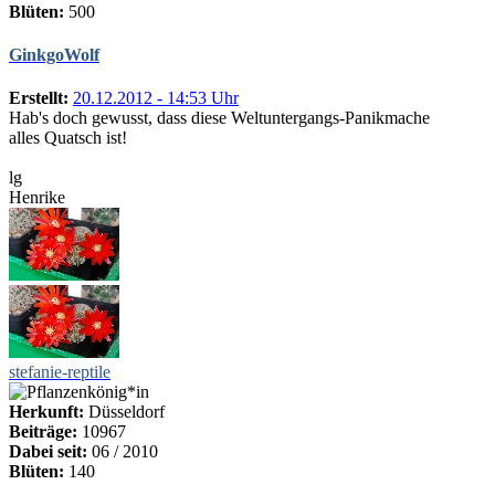
Blüten:
500
GinkgoWolf
Erstellt:
20.12.2012 - 14:53 Uhr
Hab's doch gewusst, dass diese Weltuntergangs-Panikmache
alles Quatsch ist!
lg
Henrike
stefanie-reptile
Herkunft:
Düsseldorf
Beiträge:
10967
Dabei seit:
06 / 2010
Blüten:
140