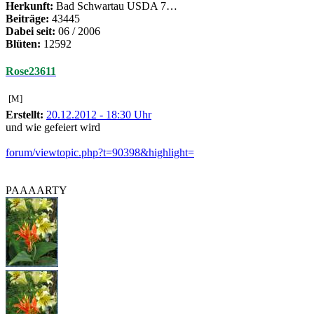
Herkunft:
Bad Schwartau USDA 7…
Beiträge:
43445
Dabei seit:
06 / 2006
Blüten:
12592
Rose23611
[M]
Erstellt:
20.12.2012 - 18:30 Uhr
und wie gefeiert wird
forum/viewtopic.php?t=90398&highlight=
PAAAARTY