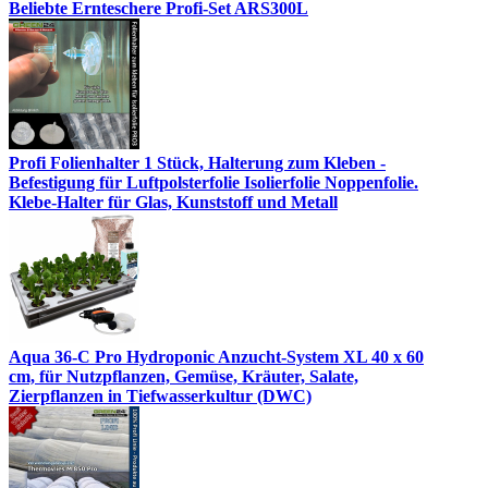
Beliebte Ernteschere Profi-Set ARS300L
Profi Folienhalter 1 Stück, Halterung zum Kleben -
Befestigung für Luftpolsterfolie Isolierfolie Noppenfolie.
Klebe-Halter für Glas, Kunststoff und Metall
Aqua 36-C Pro Hydroponic Anzucht-System XL 40 x 60
cm, für Nutzpflanzen, Gemüse, Kräuter, Salate,
Zierpflanzen in Tiefwasserkultur (DWC)