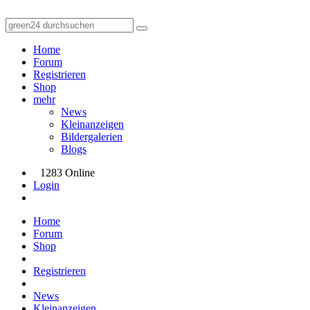
Home
Forum
Registrieren
Shop
mehr
News
Kleinanzeigen
Bildergalerien
Blogs
1283 Online
Login
Home
Forum
Shop
Registrieren
News
Kleinanzeigen