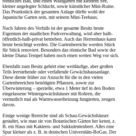
römisches Bad, und einen Waldgarten mit kleinem See,
kleiner angelegter Schlucht, sowie künstlicher Mini-Ruine.
Das Prunkstück der gesamten Anlage dürfte wohl der
Japanische Garten sein, mit seinem Mini-Teehaus.
Nach Jahren des Verfalls ist der gesamte Besitz heute
Eigentum der staatlichen Parkverwaltung, wird aber halb-
öffentlich-halb-privat betrieben. Auch das Herrenhaus kann
heute besichtigt werden. Die Gartenbereiche werden Stück
für Stück renoviert. Besonders das römische Bad sowie der
kleine Diana-Tempel haben noch einen weiten Weg vor sich.
Ebenfalls zum Besitz gehört eine weitläufige, aber großen
Teils leerstehende oder verfallende Gewächshausanlage.
Diese diente früher zur Anzucht für die in den vielen
Gartenbereichen benötigten Pflanzen, sowie zur
Überwinterung – spezielle, etwa 1 Meter tief in den Boden
eingelassene Wintergewächshäuser mit Rohren, die
vermutlich mal als Warmwasserheizung fungierten, zeugen
davon.
Einige wenige Bereiche sind als Schau-Gewächshäuser
gestaltet, wie man sie von Botanischen Gärten her kennt, z.
B. ein Haus mit Kakteen- und Sukkulentenbeet. Alles eine
Spur kleiner als z. B. in deutschen Universitäts-BoGas. Der