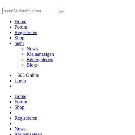
Home
Forum
Registrieren
Shop
mehr
News
Kleinanzeigen
Bildergalerien
Blogs
663 Online
Login
Home
Forum
Shop
Registrieren
News
Kleinanzeigen