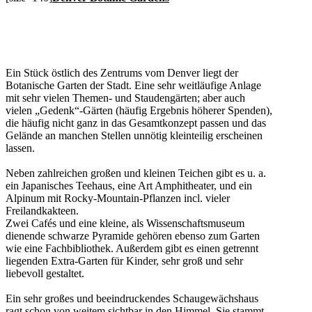
Ein Stück östlich des Zentrums vom Denver liegt der
Botanische Garten der Stadt. Eine sehr weitläufige Anlage
mit sehr vielen Themen- und Staudengärten; aber auch
vielen „Gedenk“-Gärten (häufig Ergebnis höherer Spenden),
die häufig nicht ganz in das Gesamtkonzept passen und das
Gelände an manchen Stellen unnötig kleinteilig erscheinen
lassen.
Neben zahlreichen großen und kleinen Teichen gibt es u. a.
ein Japanisches Teehaus, eine Art Amphitheater, und ein
Alpinum mit Rocky-Mountain-Pflanzen incl. vieler
Freilandkakteen.
Zwei Cafés und eine kleine, als Wissenschaftsmuseum
dienende schwarze Pyramide gehören ebenso zum Garten
wie eine Fachbibliothek. Außerdem gibt es einen getrennt
liegenden Extra-Garten für Kinder, sehr groß und sehr
liebevoll gestaltet.
Ein sehr großes und beeindruckendes Schaugewächshaus
ragt schon von weitem sichtbar in den Himmel. Sie stammt