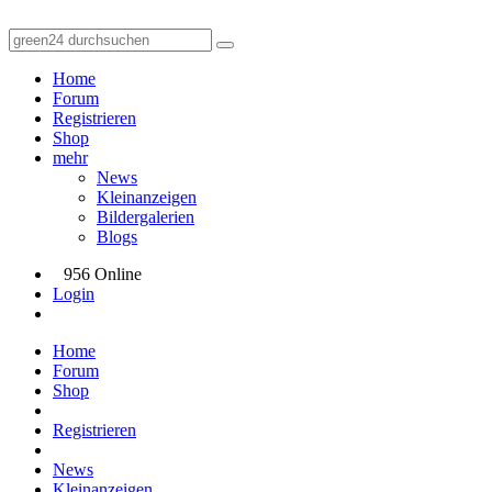
Home
Forum
Registrieren
Shop
mehr
News
Kleinanzeigen
Bildergalerien
Blogs
956 Online
Login
Home
Forum
Shop
Registrieren
News
Kleinanzeigen