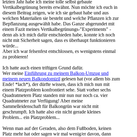
letzten Jahr habe ich meine tolle selbst gebaute
Vertikalbegrünung bereits erwähnt. Nun möchte ich euch in
diesem Beitrag zeigen, wie ich sie gebaut habe und aus
welchen Materialien sie besteht und welche Pflanzen ich zur
Bepflanzung ausgewählt habe. Das Ganze abgerundet mit
einem Fazit meines Vertikalbegrünungs-"Experiments" -
denn als ich mich dafür entschieden habe, konnte ich noch
nicht mit Sicherheit sagen, dass es überhaupt funktionieren
würde...
Aber ich war felsenfest entschlossen, es wenigstens einmal
zu probieren!
Ich hatte auch einen triftigen Grund dafür.
Wer meine
Einführung zu meinem Balkon-Umzug und
meinem neuen Balkondomizil
gelesen hat (vor allem bis zum
Ende! *lach*), der dürfte wissen, dass ich mich nun mit
einem Platzproblem konfrontiert sehe. Statt vorher sechs
Quadratmetern Platz standen mir nun nur noch ca. vier
Quadratmeter zur Verfügung! Aber meine
Sammelleidenschaft für Balkongrün war nicht mit
geschrumpft. Ich hatte also ein nicht gerade kleines
Problem... ein Platzproblem...
Wenn man auf der Geraden, also dem Fußboden, keinen
Platz mehr hat oder sagen wir mal wenig/er davon, dann