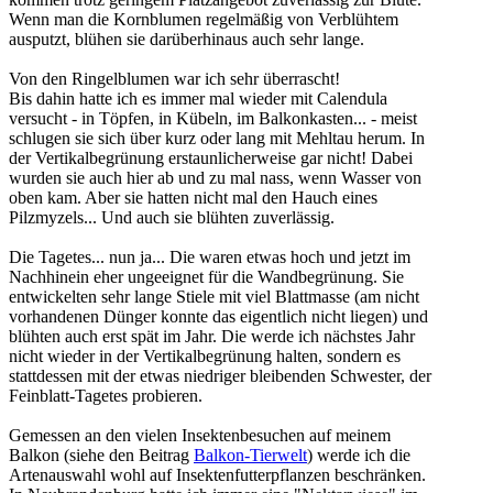
Wenn man die Kornblumen regelmäßig von Verblühtem
ausputzt, blühen sie darüberhinaus auch sehr lange.
Von den Ringelblumen war ich sehr überrascht!
Bis dahin hatte ich es immer mal wieder mit Calendula
versucht - in Töpfen, in Kübeln, im Balkonkasten... - meist
schlugen sie sich über kurz oder lang mit Mehltau herum. In
der Vertikalbegrünung erstaunlicherweise gar nicht! Dabei
wurden sie auch hier ab und zu mal nass, wenn Wasser von
oben kam. Aber sie hatten nicht mal den Hauch eines
Pilzmyzels... Und auch sie blühten zuverlässig.
Die Tagetes... nun ja... Die waren etwas hoch und jetzt im
Nachhinein eher ungeeignet für die Wandbegrünung. Sie
entwickelten sehr lange Stiele mit viel Blattmasse (am nicht
vorhandenen Dünger konnte das eigentlich nicht liegen) und
blühten auch erst spät im Jahr. Die werde ich nächstes Jahr
nicht wieder in der Vertikalbegrünung halten, sondern es
stattdessen mit der etwas niedriger bleibenden Schwester, der
Feinblatt-Tagetes probieren.
Gemessen an den vielen Insektenbesuchen auf meinem
Balkon (siehe den Beitrag
Balkon-Tierwelt
) werde ich die
Artenauswahl wohl auf Insektenfutterpflanzen beschränken.