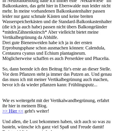
In Neubrandenburg hatte ich immer eine "Nektarwiese" im
Balkonkasten, das geht hier in Eberswalde nun leider nicht
mehr. In meine vorhandenen Balkonkastenhalter passen
leider nur ganz schmale Kästen und keine breiten
Wasserspeicherkästen und die Standard-Balkonkastenhalter
(die ich ja auch habe) passen nicht übers Balkongeländer
*mitdenZähnenknirsch* Aber vielleicht bietet meine
Vertikalbegrünung da Abhilfe.
Drei gute Bienenweiden habe ich ja in der ersten
Erprobungsphase schon ausmachen können: Calendula,
Centaurea cyanus und Echium plantagineum.
Möglicherweise schaffen es auch Perserklee und Phacelia.
So, dann beende ich den Beitrag für's erste an dieser Stelle.
Vor dem Pflanzen steht ja immer das Putzen an. Und genau
das muss ich mit meiner Vertikalbegrünung auch machen,
bevor ich da wieder pflanzen kann: Frühlingsputz...
Wie es weitergeht mit der Vertikalwandbegrünung, erfahrt
ihr hier in meinem Blog.
>> Hier <<
geht's weiter!
Und allen, die Lust bekommen haben, sich auch so was zu
basteln, wünsche ich ganz viel Spaß und Freude damit!