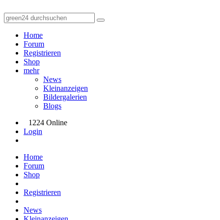
Home
Forum
Registrieren
Shop
mehr
News
Kleinanzeigen
Bildergalerien
Blogs
1224 Online
Login
Home
Forum
Shop
Registrieren
News
Kleinanzeigen