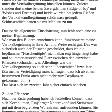
unter die Vertikalbegrünung hinstellen können. Zuletzt
standen dort meine beiden Zwergdahlien ('Edge of Joy' und
'Wishes and Dreams') und beide wurden bei jedem Gießen
der Vertikalwandbegrünung schön nass getropft.
Schlussendlich hatten sie mit Mehltau zu tun...
Das ist die allgemeine Einschätzung, nun fehlt noch eine zu
meiner Bepflanzung.
Wie man den Bildern entnehmen kann, funktionierte meine
Vertikalbegrünung in ihrer Art und Weise recht gut. Das war
sicherlich auch der Tatsache geschuldet, dass ich die
bepflanzten "Flaschentöpfe" nicht allzu eng hingehängt habe
und so immer ausreichend Platz zwischen den einzelnen
Pflanzen vorhanden war. Allerdings war die
Vertikalbegrünung so auch sehr "übersichtlich" bzw. leer...
(Zu meiner Verteidigung muss ich sagen, dass ich ab einem
bestimmten Punkt auch nicht mehr zum Bepflanzen
gekommen bin...)
Das lässt sich im zweiten Jahr sicher einfach beheben...
Zu den Pflanzen:
Nach der Ersterprobung habe ich feststellen können, dass
sich Kornblumen, Einjähriger Natternkopf und Steinkraut
gut mit dem begrenzten Wurzelraum anfreunden können. Sie
kommen trotz geringem Platzangebot zuverlässig zur Blüte.