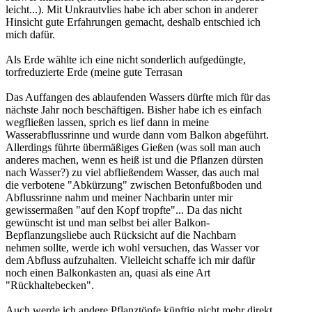
leicht...). Mit Unkrautvlies habe ich aber schon in anderer
Hinsicht gute Erfahrungen gemacht, deshalb entschied ich
mich dafür.
Als Erde wählte ich eine nicht sonderlich aufgedüngte,
torfreduzierte Erde (meine gute Terrasan
Das Auffangen des ablaufenden Wassers dürfte mich für das
nächste Jahr noch beschäftigen. Bisher habe ich es einfach
wegfließen lassen, sprich es lief dann in meine
Wasserabflussrinne und wurde dann vom Balkon abgeführt.
Allerdings führte übermäßiges Gießen (was soll man auch
anderes machen, wenn es heiß ist und die Pflanzen dürsten
nach Wasser?) zu viel abfließendem Wasser, das auch mal
die verbotene "Abkürzung" zwischen Betonfußboden und
Abflussrinne nahm und meiner Nachbarin unter mir
gewissermaßen "auf den Kopf tropfte"... Da das nicht
gewünscht ist und man selbst bei aller Balkon-
Bepflanzungsliebe auch Rücksicht auf die Nachbarn
nehmen sollte, werde ich wohl versuchen, das Wasser vor
dem Abfluss aufzuhalten. Vielleicht schaffe ich mir dafür
noch einen Balkonkasten an, quasi als eine Art
"Rückhaltebecken".
Auch werde ich andere Pflanztöpfe künftig nicht mehr direkt