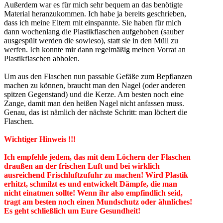
Außerdem war es für mich sehr bequem an das benötigte
Material heranzukommen. Ich habe ja bereits geschrieben,
dass ich meine Eltern mit einspannte. Sie haben für mich
dann wochenlang die Plastikflaschen aufgehoben (sauber
ausgespült werden die sowieso), statt sie in den Müll zu
werfen. Ich konnte mir dann regelmäßig meinen Vorrat an
Plastikflaschen abholen.
Um aus den Flaschen nun passable Gefäße zum Bepflanzen
machen zu können, braucht man den Nagel (oder anderen
spitzen Gegenstand) und die Kerze. Am besten noch eine
Zange, damit man den heißen Nagel nicht anfassen muss.
Genau, das ist nämlich der nächste Schritt: man löchert die
Flaschen.
Wichtiger Hinweis !!!
Ich empfehle jedem, das mit dem Löchern der Flaschen
draußen an der frischen Luft und bei wirklich
ausreichend Frischluftzufuhr zu machen! Wird Plastik
erhitzt, schmilzt es und entwickelt Dämpfe, die man
nicht einatmen sollte! Wenn ihr also empfindlich seid,
tragt am besten noch einen Mundschutz oder ähnliches!
Es geht schließlich um Eure Gesundheit!