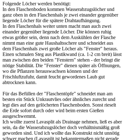
Folgende Löcher werden benötigt:
In den Flaschenboden kommen Wasserabzugslöcher und
ganz oben in den Flaschenhals je zwei einander gegenüber
liegende Löcher für die spätere Drahtaufhängung.
In den Flaschenhals weiter unten macht man auch zwei
einander gegenüber liegende Löcher. Die können ruhig
etwas größer sein, denn nach dem Auskühlen der Flasche
nimmt man eine gute Haushaltsschere und schneidet aus
dem Flaschenhals zwei große Löcher als "Fenster" heraus.
Einen schmalen Steg aus Plastikwand (ca. 1-2 cm breit) lässt
man zwischen den beiden "Fenstern" stehen - der bringt die
nötige Stabilität. Die "Fenster" dienen später als Öffnungen,
wo die Pflanzen herauswachsen können und der
Frischluftzufuhr, damit feucht gewordenes Laub gut
abtrocknen kann.
Für das Befüllen der "Flaschentöpfe" schneidet man am
besten ein Stück Unkrautvlies oder ähnliches zurecht und
legt dies auf den gelöcherten Flaschenboden. Sonst rieselt
die Erde sofort durch oder wird beim ersten Gießen
ausgeschwemmt.
Ich wollte zuerst Lavasplit als Drainage nehmen, ließ es aber
sein, da die Wasserabzugslöcher doch verhältnismäßig groß
geworden sind. Und ich wollte das Konstrukt nicht unnötig
schwer machen (Lavasplit ist bekanntermaßen nicht gerade