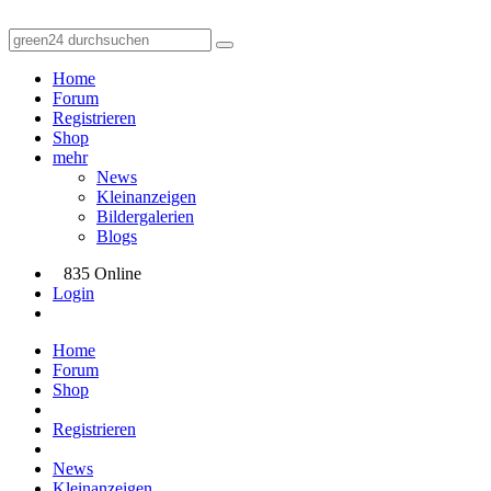
Home
Forum
Registrieren
Shop
mehr
News
Kleinanzeigen
Bildergalerien
Blogs
835 Online
Login
Home
Forum
Shop
Registrieren
News
Kleinanzeigen