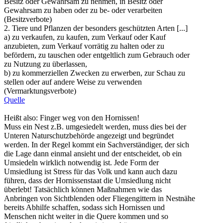
Besitz oder Gewahrsam zu nehmen, in Besitz oder
Gewahrsam zu haben oder zu be- oder verarbeiten
(Besitzverbote)
2. Tiere und Pflanzen der besonders geschützten Arten [...]
a) zu verkaufen, zu kaufen, zum Verkauf oder Kauf
anzubieten, zum Verkauf vorrätig zu halten oder zu
befördern, zu tauschen oder entgeltlich zum Gebrauch oder
zu Nutzung zu überlassen,
b) zu kommerziellen Zwecken zu erwerben, zur Schau zu
stellen oder auf andere Weise zu verwenden
(Vermarktungsverbote)
Quelle
Heißt also: Finger weg von den Hornissen!
Muss ein Nest z.B. umgesiedelt werden, muss dies bei der
Unteren Naturschutzbehörde angezeigt und begründet
werden. In der Regel kommt ein Sachverständiger, der sich
die Lage dann einmal ansieht und der entscheidet, ob ein
Umsiedeln wirklich notwendig ist. Jede Form der
Umsiedlung ist Stress für das Volk und kann auch dazu
führen, dass der Hornissenstaat die Umsiedlung nicht
überlebt! Tatsächlich können Maßnahmen wie das
Anbringen von Sichtblenden oder Fliegengittern in Nestnähe
bereits Abhilfe schaffen, sodass sich Hornissen und
Menschen nicht weiter in die Quere kommen und so