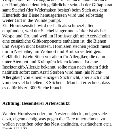
der Honigbiene deutlich gefährlicher sein, da der Giftapparat
samt Stachel (der Widerhaken besitzt) beim Stich aus dem
Hinterleib der Biene herausgerissen wird und selbsttätig
weiter Gift in die Wunde pumpt.
Ein Hornissenstich wird deshalb als schmerzhafter
empfunden, weil der Stachel länger und stärker ist als bei
Wespe und Co. und weil im Hornissengift mit Acetylcholin
eine zusätzliche Giftkomponente enthalten ist, die Bienen
und Wespen nicht besitzen. Hornissen stechen jedoch meist
nur in Nestnähe, um Wohnort und Brut zu verteidigen.
Gefährlich ist ein Stich vor allem für Allergiker, die dann
unter Atemnot und Krämpfen leiden können. Ist eine
Insektengift-Allergie bekannt, sollte man nach einem Stich
natürlich sofort zum Arzt! Sterben wird man (als Nicht-
Allergiker) von einem einzigen Stich nicht, aber auch nicht
von den viel betitelten "3 Stichen". Man hat errechnet, dass
es dafür bis zu 300 Stiche braucht...
Achtung: Besonderer Artenschutz!
Werden Hornissen oder ihre Nester entdeckt, neigen viele
dazu, eigenmächtig was gegen die Tiere unternehmen zu
wollen (vergiften oder das Nest anzünden, ausräuchern etc.).