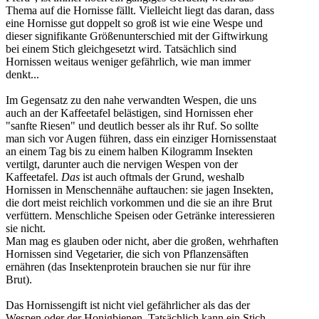
Thema auf die Hornisse fällt. Vielleicht liegt das daran, dass
eine Hornisse gut doppelt so groß ist wie eine Wespe und
dieser signifikante Größenunterschied mit der Giftwirkung
bei einem Stich gleichgesetzt wird. Tatsächlich sind
Hornissen weitaus weniger gefährlich, wie man immer
denkt...
Im Gegensatz zu den nahe verwandten Wespen, die uns
auch an der Kaffeetafel belästigen, sind Hornissen eher
"sanfte Riesen" und deutlich besser als ihr Ruf. So sollte
man sich vor Augen führen, dass ein einziger Hornissenstaat
an einem Tag bis zu einem halben Kilogramm Insekten
vertilgt, darunter auch die nervigen Wespen von der
Kaffeetafel.
Das
ist auch oftmals der Grund, weshalb
Hornissen in Menschennähe auftauchen: sie jagen Insekten,
die dort meist reichlich vorkommen und die sie an ihre Brut
verfüttern. Menschliche Speisen oder Getränke interessieren
sie nicht.
Man mag es glauben oder nicht, aber die großen, wehrhaften
Hornissen sind Vegetarier, die sich von Pflanzensäften
ernähren (das Insektenprotein brauchen sie nur für ihre
Brut).
Das Hornissengift ist nicht viel gefährlicher als das der
Wespen oder der Honigbienen. Tatsächlich kann ein Stich