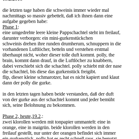
die letzten tage haben die schweinis immer wieder mal
nachmittags so massiv gebettelt, daß ich ihnen dann eine
aufgabe gegeben habe:
Phase 1
:
eine umgedrehte leere kleine Pappschachtel steht im freilauf,
darunter verborgen: ein mini-gurkenstückchen
schweinis drehen ihre runden drumherum, schnuppern in die
vorhandenen Luftlöcher, betteln und verstehen erstmal
überhaupt nicht, woher dieser tolle duft kommt. polly, the
brain, kommt dann drauf, in die Luftlöcher zu knabbern,
dabei verschiebt sich die schachtel. polly schiebt mit der nase
die schachtel, bis diese das gurkenstück freigibt.
flip, dieser kleine schmarotzer, hat es nicht kapiert und klaut
dann der polly die gurke.
in den letzten tagen haben beide verstanden, daß der duft
von der gurke aus der schachtel kommt und jeder bemüht
sich, seine Belohnung zu bekommen.
Phase 2, heute,19.2
.:
zwei klorollen werden mit tonpapier ummantelt: eine in
orange, eine in maigrün. beide klorollen werden in den
freilauf gestellt, nur unter der orangen befindet sich immer
ein gurkenstück. polly hat es recht schnell raus, sie benutzt