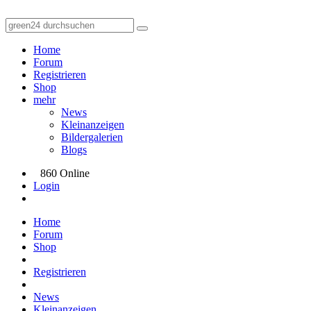
Home
Forum
Registrieren
Shop
mehr
News
Kleinanzeigen
Bildergalerien
Blogs
860 Online
Login
Home
Forum
Shop
Registrieren
News
Kleinanzeigen