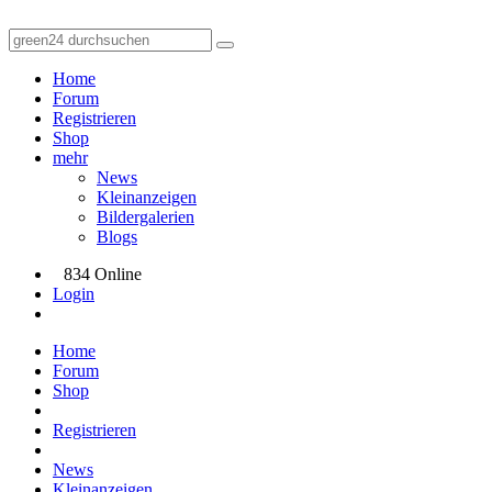
Home
Forum
Registrieren
Shop
mehr
News
Kleinanzeigen
Bildergalerien
Blogs
834 Online
Login
Home
Forum
Shop
Registrieren
News
Kleinanzeigen