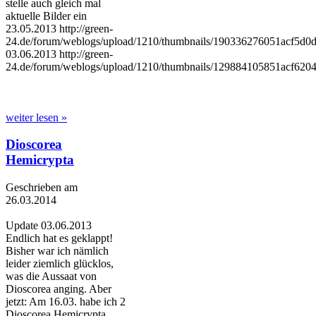
stelle auch gleich mal
aktuelle Bilder ein
23.05.2013 http://green-
24.de/forum/weblogs/upload/1210/thumbnails/190336276051acf5d0d
03.06.2013 http://green-
24.de/forum/weblogs/upload/1210/thumbnails/129884105851acf6204
weiter lesen »
Dioscorea
Hemicrypta
Geschrieben am
26.03.2014
Update 03.06.2013
Endlich hat es geklappt!
Bisher war ich nämlich
leider ziemlich glücklos,
was die Aussaat von
Dioscorea anging. Aber
jetzt: Am 16.03. habe ich 2
Dioscorea Hemicrypta