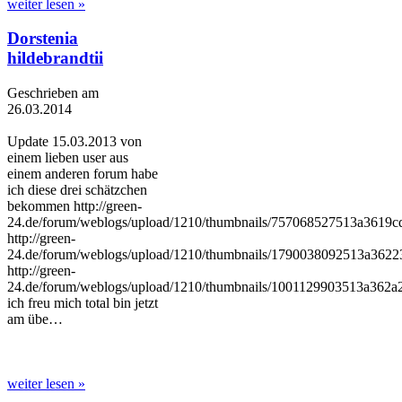
weiter lesen »
Dorstenia
hildebrandtii
Geschrieben am
26.03.2014
Update 15.03.2013 von
einem lieben user aus
einem anderen forum habe
ich diese drei schätzchen
bekommen http://green-
24.de/forum/weblogs/upload/1210/thumbnails/757068527513a3619c
http://green-
24.de/forum/weblogs/upload/1210/thumbnails/1790038092513a36223
http://green-
24.de/forum/weblogs/upload/1210/thumbnails/1001129903513a362a2
ich freu mich total bin jetzt
am übe…
weiter lesen »