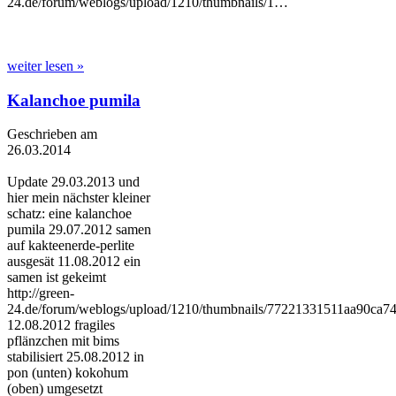
24.de/forum/weblogs/upload/1210/thumbnails/1…
weiter lesen »
Kalanchoe pumila
Geschrieben am
26.03.2014
Update 29.03.2013 und
hier mein nächster kleiner
schatz: eine kalanchoe
pumila 29.07.2012 samen
auf kakteenerde-perlite
ausgesät 11.08.2012 ein
samen ist gekeimt
http://green-
24.de/forum/weblogs/upload/1210/thumbnails/77221331511aa90ca74
12.08.2012 fragiles
pflänzchen mit bims
stabilisiert 25.08.2012 in
pon (unten) kokohum
(oben) umgesetzt