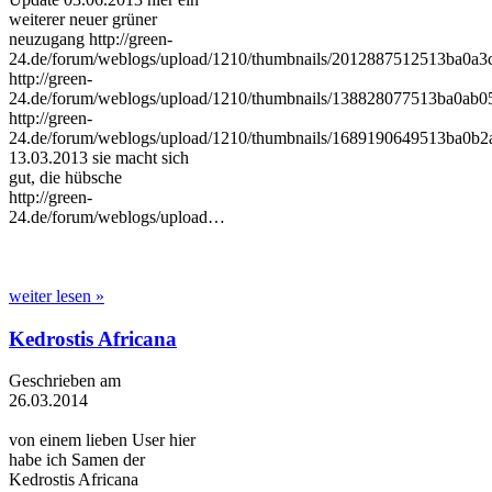
weiterer neuer grüner
neuzugang http://green-
24.de/forum/weblogs/upload/1210/thumbnails/2012887512513ba0a3
http://green-
24.de/forum/weblogs/upload/1210/thumbnails/138828077513ba0ab0
http://green-
24.de/forum/weblogs/upload/1210/thumbnails/1689190649513ba0b2a
13.03.2013 sie macht sich
gut, die hübsche
http://green-
24.de/forum/weblogs/upload…
weiter lesen »
Kedrostis Africana
Geschrieben am
26.03.2014
von einem lieben User hier
habe ich Samen der
Kedrostis Africana