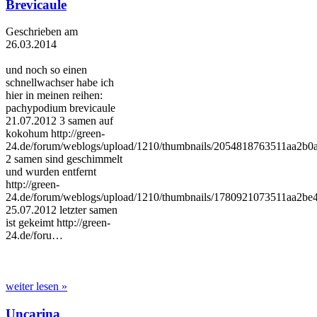
Brevicaule
Geschrieben am
26.03.2014
und noch so einen
schnellwachser habe ich
hier in meinen reihen:
pachypodium brevicaule
21.07.2012 3 samen auf
kokohum http://green-
24.de/forum/weblogs/upload/1210/thumbnails/2054818763511aa2b0
2 samen sind geschimmelt
und wurden entfernt
http://green-
24.de/forum/weblogs/upload/1210/thumbnails/1780921073511aa2be4
25.07.2012 letzter samen
ist gekeimt http://green-
24.de/foru…
weiter lesen »
Uncarina