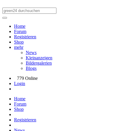
Home
Forum
Registrieren
Shop
mehr
News
Kleinanzeigen
Bildergalerien
Blogs
779 Online
Login
Home
Forum
Shop
Registrieren
News