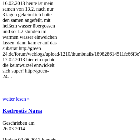
16.02.2013 heute ist mein
samen von 13.2. nach nur
3 tagen gekeimt ich hatte
den samen angefeilt, mit
heißem wasser übergossen
und so 1-2 stunden im
warmen wasser einweichen
lassen. dann kam er auf das
substrat http://green-
24.de/forum/weblogs/upload/1210/thumbnails/189828614511fe66f3e
17.02.2013 hier ein update.
die keimwurzel entwickelt
sich super! http://green-
24…
weiter lesen »
Kedrostis Nana
Geschrieben am
26.03.2014
Update 03.06.2013 hier ein