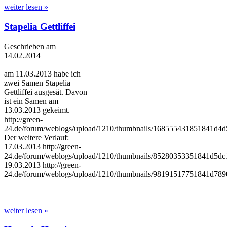
weiter lesen »
Stapelia Gettliffei
Geschrieben am
14.02.2014
am 11.03.2013 habe ich
zwei Samen Stapelia
Gettliffei ausgesät. Davon
ist ein Samen am
13.03.2013 gekeimt.
http://green-
24.de/forum/weblogs/upload/1210/thumbnails/168555431851841d4d
Der weitere Verlauf:
17.03.2013 http://green-
24.de/forum/weblogs/upload/1210/thumbnails/85280353351841d5dc
19.03.2013 http://green-
24.de/forum/weblogs/upload/1210/thumbnails/98191517751841d78
weiter lesen »