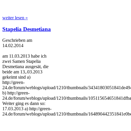
weiter lesen »
Stapelia Desmetiana
Geschrieben am
14.02.2014
am 11.03.2013 habe ich
zwei Samen Stapelia
Desmetiana ausgesät, die
beide am 13,.03.2013
gekeimt sind a)
http://green-
24.de/forum/weblogs/upload/1210/thumbnails/34341803051841de49
b) http://green-
24.de/forum/weblogs/upload/1210/thumbnails/105115654651841dfb
Weiter ging es dann so:
17.03.2013 a) http://green-
24.de/forum/weblogs/upload/1210/thumbnails/164890442351841e0