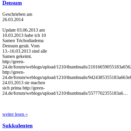
Densum
Geschrieben am
26.03.2014
Update 03.06.2013 am
10.03.2013 habe ich 10
Samen Trichodiadema
Densum gesät. Vom
13.-16.03.2013 sind alle
Samen gekeimt.
http://green-
24.de/forum/weblogs/upload/1210/thumbnails/21016659055183a656
http://green-
24.de/forum/weblogs/upload/1210/thumbnails/9424385355183a663eb
24.03.2013 sie machen
sich prima http://green-
24.de/forum/weblogs/upload/1210/thumbnails/5577702355183a6…
weiter lesen »
Sukkulenten