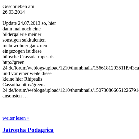
Geschrieben am
26.03.2014
Update 24.07.2013 so, hier
dann mal noch eine
bildergalerie meiner
sonstigen sukkulenten
mitbewohner ganz neu
eingezogen ist diese
hübsche Crassula rupestris
http://green-
24.de/forum/weblogs/upload/1210/thumbnails/1566181293511f943ca
und vor einer weile diese
kleine hier Rhipsalis
Cassutha http://green-
24.de/forum/weblogs/upload/1210/thumbnails/150730866651226791
ansonsten …
weiter lesen »
Jatropha Podagrica