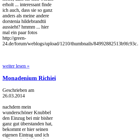
erholt ... interessant finde
ich auch, dass sie so ganz
anders als meine andere
dorstenia hildebrandtii
aussieht? hmmm ... hier
mal ein paar fotos
http://green-
24.de/forum/weblogs/upload/1210/thumbnails/84992882513b9fc93
weiter lesen »
Monadenium Richiei
Geschrieben am
26.03.2014
nachdem mein
wunderschöner Knubbel
den Einzug bei mir bisher
ganz gut überstanden hat,
bekommt er hier seinen
eigenen Eintrag und ich