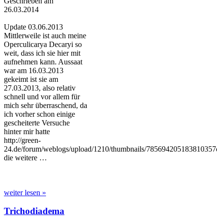
Geschrieben am
26.03.2014
Update 03.06.2013
Mittlerweile ist auch meine
Operculicarya Decaryi so
weit, dass ich sie hier mit
aufnehmen kann. Aussaat
war am 16.03.2013
gekeimt ist sie am
27.03.2013, also relativ
schnell und vor allem für
mich sehr überraschend, da
ich vorher schon einige
gescheiterte Versuche
hinter mir hatte
http://green-
24.de/forum/weblogs/upload/1210/thumbnails/785694205183810357
die weitere …
weiter lesen »
Trichodiadema