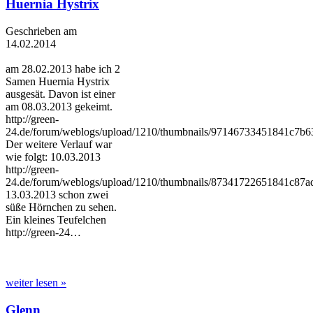
Huernia Hystrix
Geschrieben am
14.02.2014
am 28.02.2013 habe ich 2
Samen Huernia Hystrix
ausgesät. Davon ist einer
am 08.03.2013 gekeimt.
http://green-
24.de/forum/weblogs/upload/1210/thumbnails/97146733451841c7b6
Der weitere Verlauf war
wie folgt: 10.03.2013
http://green-
24.de/forum/weblogs/upload/1210/thumbnails/87341722651841c87a
13.03.2013 schon zwei
süße Hörnchen zu sehen.
Ein kleines Teufelchen
http://green-24…
weiter lesen »
Glenn