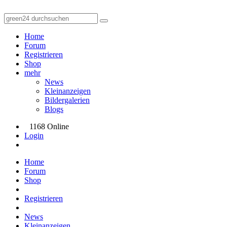
Home
Forum
Registrieren
Shop
mehr
News
Kleinanzeigen
Bildergalerien
Blogs
1168 Online
Login
Home
Forum
Shop
Registrieren
News
Kleinanzeigen