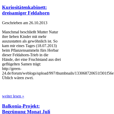
Kuriositätenkabinett:
dreisamiger Feldahorn
Geschrieben am 26.10.2013
Manchmal beschließt Mutter Natur
ihre lieben Kinder mit mehr
auszustatten als gewöhnlich ist. So
kam mir eines Tages (18.07.2013)
beim Pflanzensammeln fürs Herbar
dieser Feldahorn-Trieb in die
Hände, der eine Fruchtstand aus drei
geflügelten Samen trägt:
http://green-
24.de/forum/weblogs/upload/997/thumbnails/133068720651f301f56e
Üblich wären zwei.
weiter lesen »
Balkonia-Projekt:
Begrünung Monat Juli