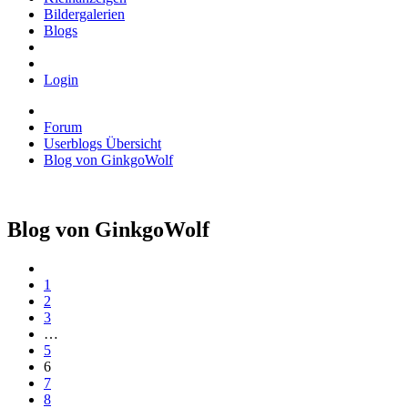
Bildergalerien
Blogs
Login
Forum
Userblogs Übersicht
Blog von GinkgoWolf
Blog von GinkgoWolf
1
2
3
…
5
6
7
8