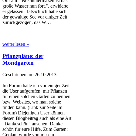
Ohr auf. "Bekanntermaßen ist das
große Wasser nun fort.", erwiderte
er gelassen. Tatsächlich hatte sich
der gewaltige See vor einiger Zeit
zurückgezogen, das W…
weiter lesen »
Pflanzpläne: der
Mondgarten
Geschrieben am 26.10.2013
Im Forum hatte ich vor einiger Zeit
die User aufgerufen, mir Pflanzen
für einen solchen Garten zu nennen
bzw. Websites, wo man solche
finden kann. (Link zur Seite im
Forum) Diejenigen User können
diesen Blogbeitrag auch als eine Art
"Dankeschön" ansehen: Danke
schön für eure Hilfe. Zum Garten:
Geplant wurde von mir ein