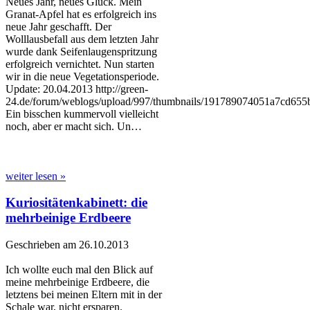
Neues Jahr, neues Glück. Mein
Granat-Apfel hat es erfolgreich ins
neue Jahr geschafft. Der
Wolllausbefall aus dem letzten Jahr
wurde dank Seifenlaugenspritzung
erfolgreich vernichtet. Nun starten
wir in die neue Vegetationsperiode.
Update: 20.04.2013 http://green-
24.de/forum/weblogs/upload/997/thumbnails/191789074051a7cd655
Ein bisschen kummervoll vielleicht
noch, aber er macht sich. Un…
weiter lesen »
Kuriositätenkabinett: die
mehrbeinige Erdbeere
Geschrieben am 26.10.2013
Ich wollte euch mal den Blick auf
meine mehrbeinige Erdbeere, die
letztens bei meinen Eltern mit in der
Schale war, nicht ersparen.