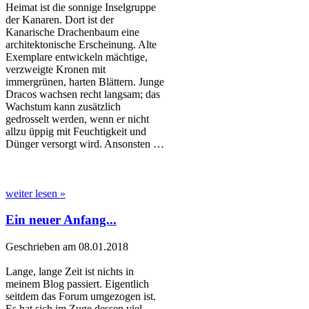
Heimat ist die sonnige Inselgruppe
der Kanaren. Dort ist der
Kanarische Drachenbaum eine
architektonische Erscheinung. Alte
Exemplare entwickeln mächtige,
verzweigte Kronen mit
immergrünen, harten Blättern. Junge
Dracos wachsen recht langsam; das
Wachstum kann zusätzlich
gedrosselt werden, wenn er nicht
allzu üppig mit Feuchtigkeit und
Dünger versorgt wird. Ansonsten …
weiter lesen »
Ein neuer Anfang...
Geschrieben am 08.01.2018
Lange, lange Zeit ist nichts in
meinem Blog passiert. Eigentlich
seitdem das Forum umgezogen ist.
Es hat sich im Zuge dessen viel