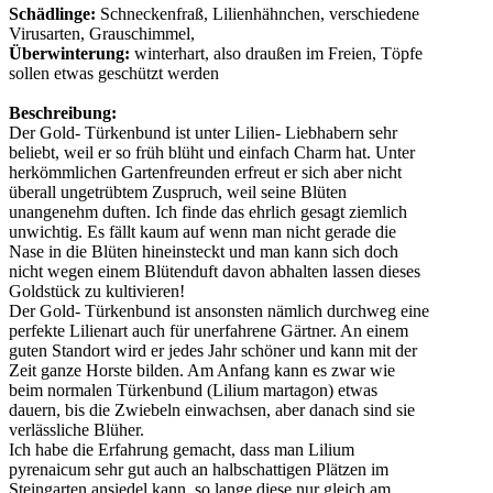
Schädlinge:
Schneckenfraß, Lilienhähnchen, verschiedene
Virusarten, Grauschimmel,
Überwinterung:
winterhart, also draußen im Freien, Töpfe
sollen etwas geschützt werden
Beschreibung:
Der Gold- Türkenbund ist unter Lilien- Liebhabern sehr
beliebt, weil er so früh blüht und einfach Charm hat. Unter
herkömmlichen Gartenfreunden erfreut er sich aber nicht
überall ungetrübtem Zuspruch, weil seine Blüten
unangenehm duften. Ich finde das ehrlich gesagt ziemlich
unwichtig. Es fällt kaum auf wenn man nicht gerade die
Nase in die Blüten hineinsteckt und man kann sich doch
nicht wegen einem Blütenduft davon abhalten lassen dieses
Goldstück zu kultivieren!
Der Gold- Türkenbund ist ansonsten nämlich durchweg eine
perfekte Lilienart auch für unerfahrene Gärtner. An einem
guten Standort wird er jedes Jahr schöner und kann mit der
Zeit ganze Horste bilden. Am Anfang kann es zwar wie
beim normalen Türkenbund (Lilium martagon) etwas
dauern, bis die Zwiebeln einwachsen, aber danach sind sie
verlässliche Blüher.
Ich habe die Erfahrung gemacht, dass man Lilium
pyrenaicum sehr gut auch an halbschattigen Plätzen im
Steingarten ansiedel kann, so lange diese nur gleich am