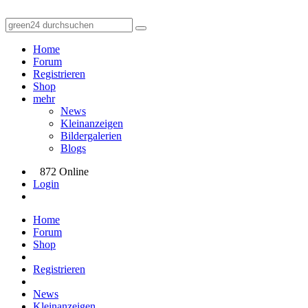
Home
Forum
Registrieren
Shop
mehr
News
Kleinanzeigen
Bildergalerien
Blogs
872 Online
Login
Home
Forum
Shop
Registrieren
News
Kleinanzeigen