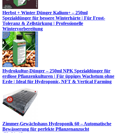
Herbst + Winter Dünger Kalium+ – 250ml
Spezialdünger für bessere Winterhärte | Für Frost-
Toleranz & Zellstärkung | Professionelle
Wintervorbereitung
Hydrokultur-Dünger – 250ml NPK Spezialdünger für
erdlose Pflanzenkulturen | Für üppiges Wachstum ohne
Erde | Ideal für Hydroponic, NFT & Vertical Farming
Zimmer-Gewächshaus Hydroponik 60 – Automatische
Bewässerung für perfekte Pflanzenanzucht