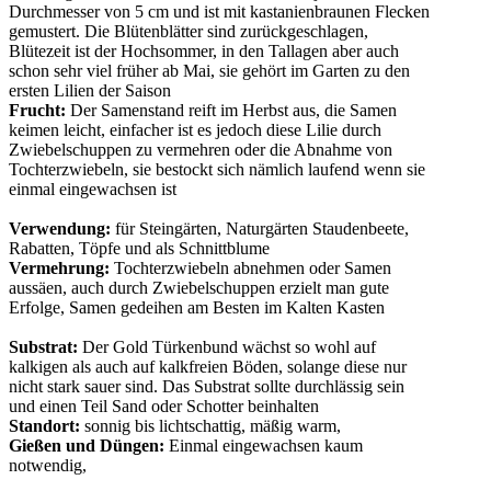
Durchmesser von 5 cm und ist mit kastanienbraunen Flecken
gemustert. Die Blütenblätter sind zurückgeschlagen,
Blütezeit ist der Hochsommer, in den Tallagen aber auch
schon sehr viel früher ab Mai, sie gehört im Garten zu den
ersten Lilien der Saison
Frucht:
Der Samenstand reift im Herbst aus, die Samen
keimen leicht, einfacher ist es jedoch diese Lilie durch
Zwiebelschuppen zu vermehren oder die Abnahme von
Tochterzwiebeln, sie bestockt sich nämlich laufend wenn sie
einmal eingewachsen ist
Verwendung:
für Steingärten, Naturgärten Staudenbeete,
Rabatten, Töpfe und als Schnittblume
Vermehrung:
Tochterzwiebeln abnehmen oder Samen
aussäen, auch durch Zwiebelschuppen erzielt man gute
Erfolge, Samen gedeihen am Besten im Kalten Kasten
Substrat:
Der Gold Türkenbund wächst so wohl auf
kalkigen als auch auf kalkfreien Böden, solange diese nur
nicht stark sauer sind. Das Substrat sollte durchlässig sein
und einen Teil Sand oder Schotter beinhalten
Standort:
sonnig bis lichtschattig, mäßig warm,
Gießen und Düngen:
Einmal eingewachsen kaum
notwendig,