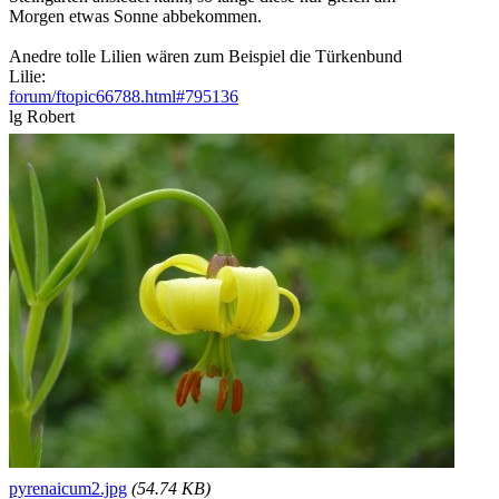
Morgen etwas Sonne abbekommen.
Anedre tolle Lilien wären zum Beispiel die Türkenbund
Lilie:
forum/ftopic66788.html#795136
lg Robert
pyrenaicum2.jpg
(54.74 KB)