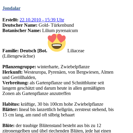
Jondalar
Erstellt:
22.10.2010 - 15:39 Uhr
Deutscher Name:
Gold- Türkenbund
Botanischer Name:
Lilium pyrenaicum
Familie: Deutsch [Bot.
Liliaceae
(Liliengewächse)
Pflanzengruppe:
winterharte, Zwiebelpflanze
Herkunft:
Westeuropa, Pyrenäen, von Bergwiesen, Almen
und Geröllhalden,
Verbreitung:
als Gartenpflanze und Schnittblume seit
langem geschätzt und darum heute in allen gemäßigten
Zonen als Gartenpflanze anzutreffen
Habitus:
kräftige, 30 bis 100cm hohe Zwiebelpflanze
Blätter:
lineal bis lanzettlich hellgrün, zerstreut stehend, bis
15 cm lang, am rand oft silbrig behaart
Blüte:
der traubige Blütenstand besteht aus bis zu 12
zitronengelben und übel riechenden Blüten, jede hat einen