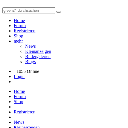
Home
Forum
Registrieren
Shop
mehr
News
Kleinanzeigen
Bildergalerien
Blogs
1055 Online
Login
Home
Forum
Shop
Registrieren
News
Kleinanzeigen