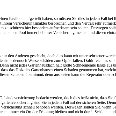
nen Pavillion aufgestellt haben, so müssen Sie dies in jedem Fall bei 
mit Ihrem Versicherungsmakler besprechen und den Vertrag sehr aufmer
dum zu schützen hier besonders aufmerksam sein sollten. Deswegen soll
auch einen Pool immer bei Ihrer Versicherung melden und diesen eintra
 nur den Anderen geschieht, doch dies kann mit unter sehr teuer werd
enhaus dennoch Wasserschäden zum Opfer fallen. Dafür reicht es schon
 Denn nicht jedes Gartenhausdach hält große Schneemenge lange aus un
, dass das Holz des Gartenhauses einen Schaden genommen hat, welcher 
e diesen Schaden übernimmt, denn ansonsten kann die Reperatur oder sch
r Gebäudeversicherung bedacht werden, doch dies heißt nicht, dass Sie
eingartenversicherung sind Sie in jedem Fall auf der sicheren Seite. 
n Versicherung schnell behoben werden. Deswegen sollten Sie, wenn Si
arten immer ein Ort der Erholung bleiben und nicht durch Schäden un