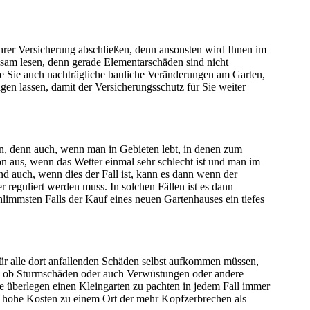
Ihrer Versicherung abschließen, denn ansonsten wird Ihnen im
ksam lesen, denn gerade Elementarschäden sind nicht
te Sie auch nachträgliche bauliche Veränderungen am Garten,
gen lassen, damit der Versicherungsschutz für Sie weiter
en, denn auch, wenn man in Gebieten lebt, in denen zum
 aus, wenn das Wetter einmal sehr schlecht ist und man im
d auch, wenn dies der Fall ist, kann es dann wenn der
reguliert werden muss. In solchen Fällen ist es dann
limmsten Falls der Kauf eines neuen Gartenhauses ein tiefes
 für alle dort anfallenden Schäden selbst aufkommen müssen,
Denn ob Sturmschäden oder auch Verwüstungen oder andere
e überlegen einen Kleingarten zu pachten in jedem Fall immer
d hohe Kosten zu einem Ort der mehr Kopfzerbrechen als