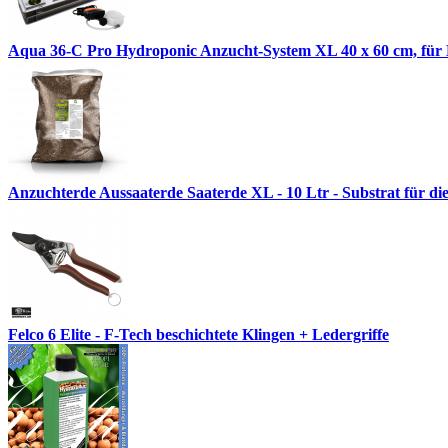
Aqua 36-C Pro Hydroponic Anzucht-System XL 40 x 60 cm, für N
Anzuchterde Aussaaterde Saaterde XL - 10 Ltr - Substrat für di
Felco 6 Elite - F-Tech beschichtete Klingen + Ledergriffe