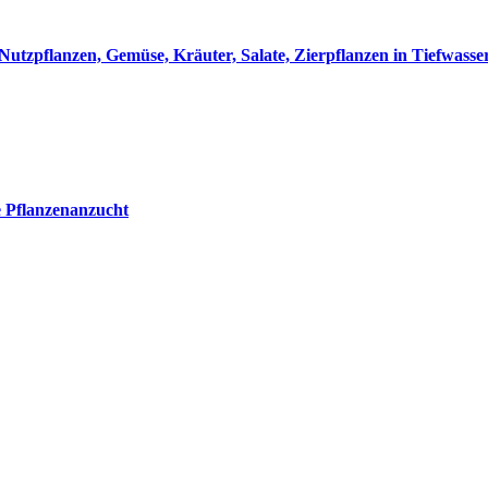
utzpflanzen, Gemüse, Kräuter, Salate, Zierpflanzen in Tiefwass
e Pflanzenanzucht