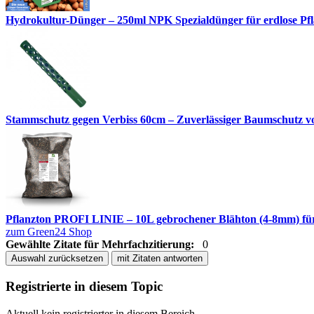
Hydrokultur-Dünger – 250ml NPK Spezialdünger für erdlose Pfl
Stammschutz gegen Verbiss 60cm – Zuverlässiger Baumschutz 
Pflanzton PROFI LINIE – 10L gebrochener Blähton (4-8mm) fü
zum Green24 Shop
Gewählte Zitate für Mehrfachzitierung:
0
Auswahl zurücksetzen
mit Zitaten antworten
Registrierte in diesem Topic
Aktuell kein registrierter in diesem Bereich