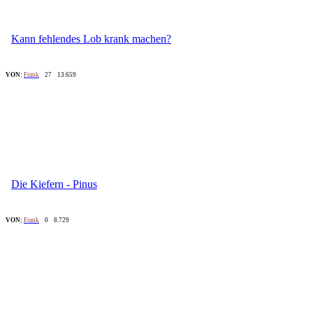
Kann fehlendes Lob krank machen?
VON:
Frank
27
13.659
Die Kiefern - Pinus
VON:
Frank
0
8.729