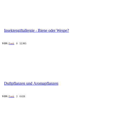
Insektengiftallergie - Biene oder Wespe?
VON:
Frank
0
52.965
Duftpflanzen und Aromapflanzen
VON:
Frank
2
6.626