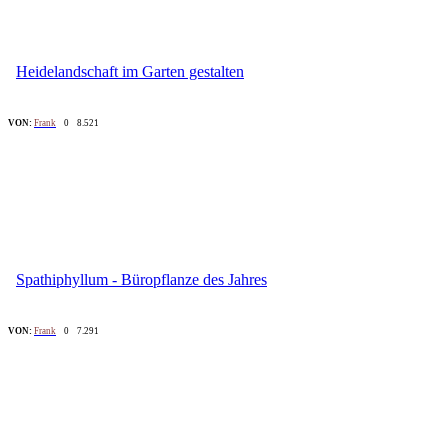
Heidelandschaft im Garten gestalten
VON:
Frank
0
8.521
Spathiphyllum - Büropflanze des Jahres
VON:
Frank
0
7.291