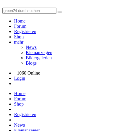
Home
Forum
Registrieren
Shop
mehr
News
Kleinanzeigen
Bildergalerien
Blogs
1060 Online
Login
Home
Forum
Shop
Registrieren
News
Kleinanzeigen