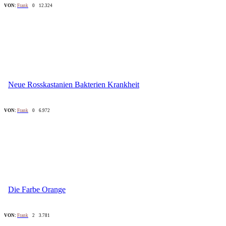
VON:
Frank
0
12.324
Neue Rosskastanien Bakterien Krankheit
VON:
Frank
0
6.972
Die Farbe Orange
VON:
Frank
2
3.781