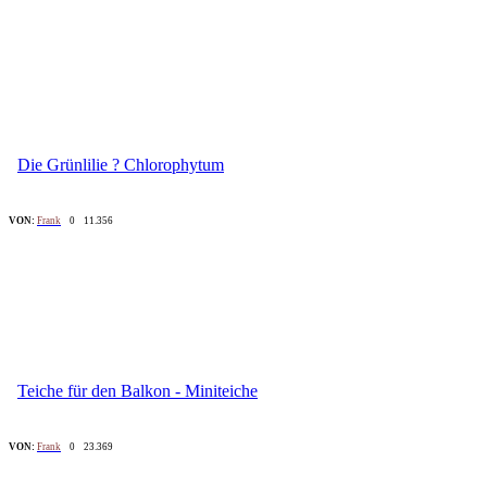
Die Grünlilie ? Chlorophytum
VON:
Frank
0
11.356
Teiche für den Balkon - Miniteiche
VON:
Frank
0
23.369