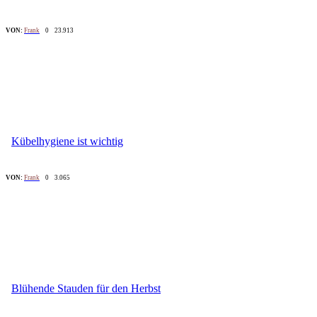
VON:
Frank
0
23.913
Kübelhygiene ist wichtig
VON:
Frank
0
3.065
Blühende Stauden für den Herbst