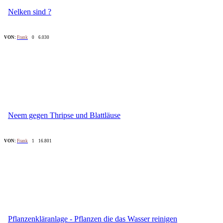
Nelken sind ?
VON:
Frank
0
6.030
Neem gegen Thripse und Blattläuse
VON:
Frank
1
16.801
Pflanzenkläranlage - Pflanzen die das Wasser reinigen