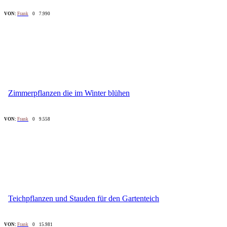
VON:
Frank
0
7.990
Zimmerpflanzen die im Winter blühen
VON:
Frank
0
9.558
Teichpflanzen und Stauden für den Gartenteich
VON:
Frank
0
15.981