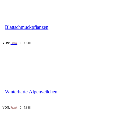
Blattschmuckpflanzen
VON:
Frank
0
4.510
Winterharte Alpenveilchen
VON:
Frank
0
7.638