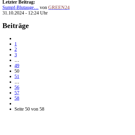
Letzter Beitrag:
Sumpf-Blutauge…
von
GREEN24
31.10.2024 - 12:24 Uhr
Beiträge
1
2
3
…
49
50
51
…
56
57
58
Seite 50 von 58