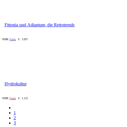
Fittonia und Adiantum, die Retrotrends
VON:
Frank
0
3.997
Hydrokultur
VON:
Frank
0
5.132
1
2
3