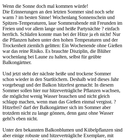
Wenn die Sonne doch mal kommen würde!
Die Erinnerungen an den letzten Sommer sind noch sehr
warm ? im besten Sinne! Wochenlang Sonnenschein und
Spitzen-Temperaturen, laue Sommerabende mit Freunden im
Freien und vor allem lange und heiße Partynächte ? einfach
herrlich. Schlafen konnte man bei der Hitze ja eh nicht! Nur
die Pflanzen haben unter den hohen Temperaturen und der
Trockenheit ziemlich gelitten: Ein Wochenende ohne Gießen
war das reine Risiko. Es brauchte Disziplin, die Blüher
wochenlang bei Laune zu halten, selbst für geübte
Balkongärtner.
Und jetzt steht der nächste heiße und trockene Sommer
schon wieder in den Startlöchern. Deshalb wird dieses Jahr
vorgebeugt und der Balkon hitzefest gemacht: In diesem
Sommer sollen hier nur hitzeverträgliche Pflanzen wachsen,
die möglichst wenig Wasser brauchen und nicht gleich
schlapp machen, wenn man das Gießen einmal vergisst. ?
Hitzefrei? darf der Balkongärtner sich im Sommer aber
trotzdem nicht zu lange gönnen, denn ganz ohne Wasser
geht?s eben nicht.
Unter den bekannten Balkonblumen und Kübelpflanzen sind
aber einige robuste und hitzeverträgliche Exemplare, mit