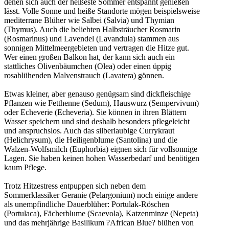
denen sich auch der heißeste Sommer entspannt genießen
lässt. Volle Sonne und heiße Standorte mögen beispielsweise
mediterrane Blüher wie Salbei (Salvia) und Thymian
(Thymus). Auch die beliebten Halbsträucher Rosmarin
(Rosmarinus) und Lavendel (Lavandula) stammen aus
sonnigen Mittelmeergebieten und vertragen die Hitze gut.
Wer einen großen Balkon hat, der kann sich auch ein
stattliches Olivenbäumchen (Olea) oder einen üppig
rosablühenden Malvenstrauch (Lavatera) gönnen.
Etwas kleiner, aber genauso genügsam sind dickfleischige
Pflanzen wie Fetthenne (Sedum), Hauswurz (Sempervivum)
oder Echeverie (Echeveria). Sie können in ihren Blättern
Wasser speichern und sind deshalb besonders pflegeleicht
und anspruchslos. Auch das silberlaubige Currykraut
(Helichrysum), die Heiligenblume (Santolina) und die
Walzen-Wolfsmilch (Euphorbia) eignen sich für vollsonnige
Lagen. Sie haben keinen hohen Wasserbedarf und benötigen
kaum Pflege.
Trotz Hitzestress entpuppen sich neben dem
Sommerklassiker Geranie (Pelargonium) noch einige andere
als unempfindliche Dauerblüher: Portulak-Röschen
(Portulaca), Fächerblume (Scaevola), Katzenminze (Nepeta)
und das mehrjährige Basilikum ?African Blue? blühen von