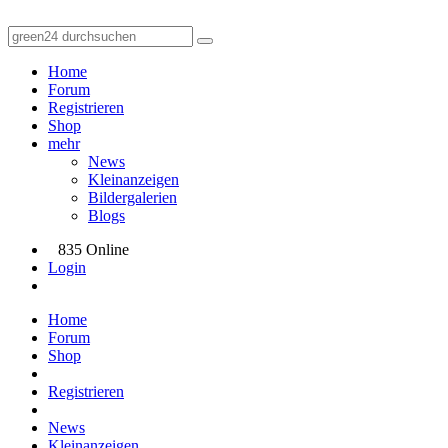
Home
Forum
Registrieren
Shop
mehr
News
Kleinanzeigen
Bildergalerien
Blogs
835 Online
Login
Home
Forum
Shop
Registrieren
News
Kleinanzeigen